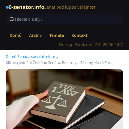
0-senator.info
Senát pod lupou veřejnosti
Domů
Archiv
Témata
Kontakt
Dnes je Pátek dne 7 8. 2026
· 26°C
Domů
›
Senát a sociální reformy
›
Klíčová Jednání Českého Senátu: Reformy a Zákony, Které For…