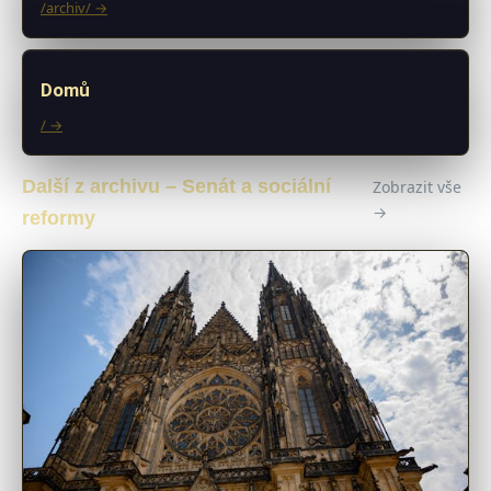
/archiv/ →
Domů
/ →
Další z archivu – Senát a sociální
Zobrazit vše
→
reformy