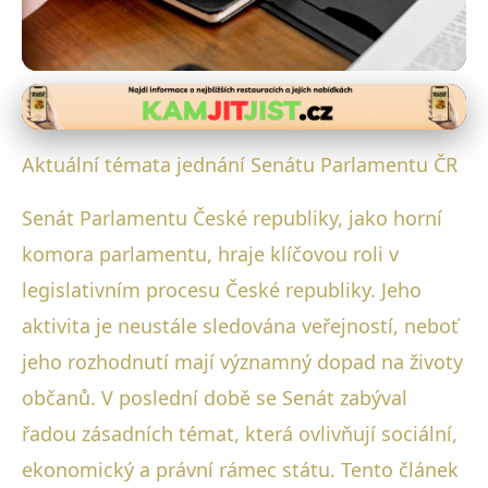
Senát a sociální reformy
Klíčová Jednání Českého Senátu:
Aktuální témata jednání Senátu Parlamentu ČR
Reformy a Zákony, Které Formují
Senát Parlamentu České republiky, jako horní
Budoucnost
komora parlamentu, hraje klíčovou roli v
1. 2. 2026
· 4 min čtení · Autor: Michal Svoboda
legislativním procesu České republiky. Jeho
aktivita je neustále sledována veřejností, neboť
jeho rozhodnutí mají významný dopad na životy
občanů. V poslední době se Senát zabýval
řadou zásadních témat, která ovlivňují sociální,
ekonomický a právní rámec státu. Tento článek