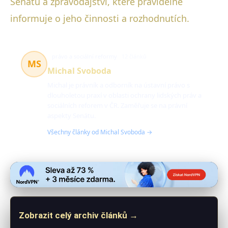
Senátu a zpravodajství, které pravidelně
informuje o jeho činnosti a rozhodnutích.
právo a sociální reformy
12 článků
MS
Michal Svoboda
Michal je právník a odborník na ústavní právo s
dlouholetou praxí v oblasti ochrany lidských práv a
sociálních reforem v ČR. Zaměřuje se na právní
aspekty Senátu.
Všechny články od Michal Svoboda →
Zobrazit celý archiv článků →