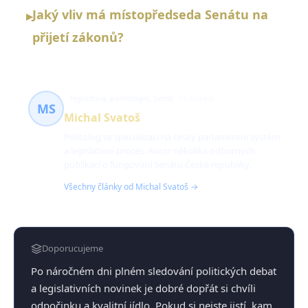
Jaký vliv má místopředseda Senátu na
▸
přijetí zákonů?
legislativa, politologie, Senát
55 článků
MS
Michal Svatoš
Politolog se specializací na český parlamentní systém
a legislativní proces. Autor několika odborných
publikací o fungování Senátu České republiky.
Všechny články od Michal Svatoš →
Doporucujeme
Po náročném dni plném sledování politických debat
a legislativních novinek je dobré dopřát si chvíli
odpočinku a kvalitní jídlo. Pokud si nejste jistí, kam