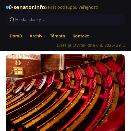
0-senator.info
Senát pod lupou veřejnosti
Domů
Archiv
Témata
Kontakt
Dnes je Čtvrtek dne 6 8. 2026
· 29°C