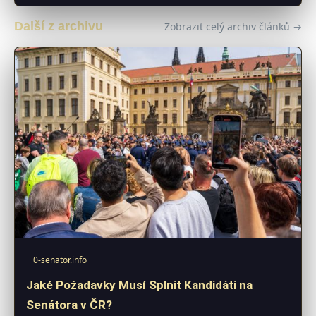
Další z archivu
Zobrazit celý archiv článků →
0-senator.info
Jaké Požadavky Musí Splnit Kandidáti na
Senátora v ČR?