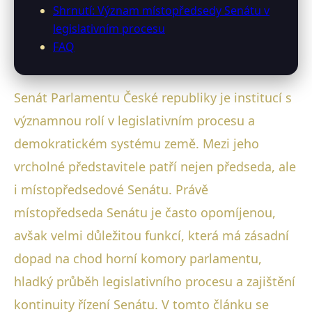
Shrnutí: Význam místopředsedy Senátu v
legislativním procesu
FAQ
Senát Parlamentu České republiky je institucí s
významnou rolí v legislativním procesu a
demokratickém systému země. Mezi jeho
vrcholné představitele patří nejen předseda, ale
i místopředsedové Senátu. Právě
místopředseda Senátu je často opomíjenou,
avšak velmi důležitou funkcí, která má zásadní
dopad na chod horní komory parlamentu,
hladký průběh legislativního procesu a zajištění
kontinuity řízení Senátu. V tomto článku se