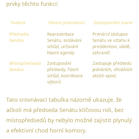
prvky těchto funkcí:
Funkce
Hlavní pravomoci
Zastupování navenek
Předseda
Reprezentace
Primární zástupce
Senátu
Senátu, svolávání
Senátu ve vztahu k
schůzí, určování
prezidentovi, vládě,
hlavní agendy
zahraničí
Místopředseda
Zastupování
Zastupuje předsedu na
Senátu
předsedy, řízení
jednáních, oficiálních
schůzí, koordinace
akcích apod.
výborů
Tato srovnávací tabulka názorně ukazuje, že
ačkoli má předseda Senátu klíčovou roli, bez
místopředsedů by nebylo možné zajistit plynulý
a efektivní chod horní komory.