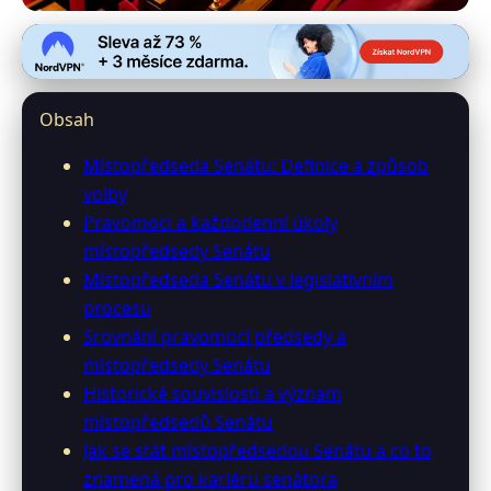
0-senator.info
Místopředseda Senátu ČR:
Obsah
Neviditelný Architekt Legislativy
Místopředseda Senátu: Definice a způsob
2. 7. 2026
· 10 min čtení · Autor: Michal Svatoš
volby
Pravomoci a každodenní úkoly
místopředsedy Senátu
Místopředseda Senátu v legislativním
procesu
Srovnání pravomocí předsedy a
místopředsedy Senátu
Historické souvislosti a význam
místopředsedů Senátu
Jak se stát místopředsedou Senátu a co to
znamená pro kariéru senátora