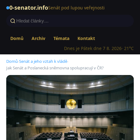
0-senator.info
Senát pod lupou veřejnosti
Domů
Archiv
Témata
Kontakt
Dnes je Pátek dne 7 8. 2026
· 21°C
Domů
›
Senát a jeho vztah k vládě
›
Jak Senát a Poslanecká sněmovna spolupracují v ČR?