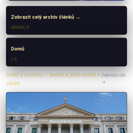
Zobrazit celý archiv článků →
/archiv/ →
Domů
/ →
Další z archivu – Senát a jeho vztah k
Zobrazit vše
→
vládě