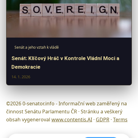
Senát a jeho vztah k vládě
Senát: Klíčový Hráč v Kontrole Vládní Moci a
Demokracie
14. 1. 2026
©2026 0-senator.info - Informační web zaměřený na
činnost Senátu Parlamentu ČR · Stránku a veškerý
obsah vygeneroval
www.contentis.AI
·
GDPR
·
Terms