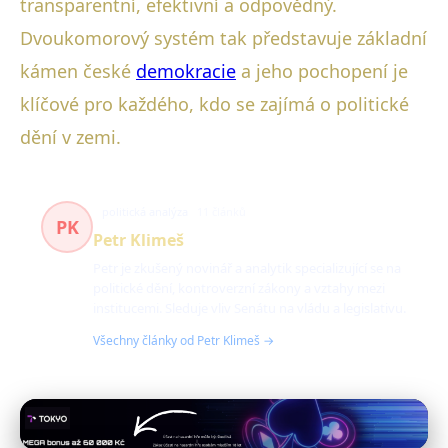
transparentní, efektivní a odpovědný.
Dvoukomorový systém tak představuje základní
kámen české
demokracie
a jeho pochopení je
klíčové pro každého, kdo se zajímá o politické
dění v zemi.
politická analýza
11 článků
PK
Petr Klimeš
Petr je zkušený novinář a analytik specializující se na
politické dění, kontroverzní zákony a vztahy mezi
institucemi. Sleduje vliv Senátu na vládu a legislativu.
Všechny články od Petr Klimeš →