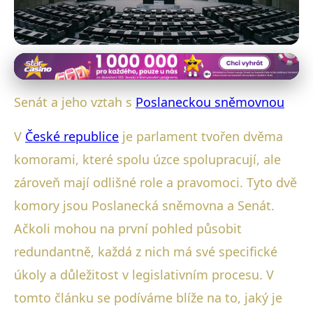
Senát a jeho vztah k vládě
Jak Senát a Poslanecká
Senát a jeho vztah s
Poslaneckou sněmovnou
sněmovna spolupracují v ČR?
V
České republice
je parlament tvořen dvěma
12. 1. 2026
· 4 min čtení · Autor: Petr Klimeš
komorami, které spolu úzce spolupracují, ale
zároveň mají odlišné role a pravomoci. Tyto dvě
komory jsou Poslanecká sněmovna a Senát.
Ačkoli mohou na první pohled působit
redundantně, každá z nich má své specifické
úkoly a důležitost v legislativním procesu. V
tomto článku se podíváme blíže na to, jaký je