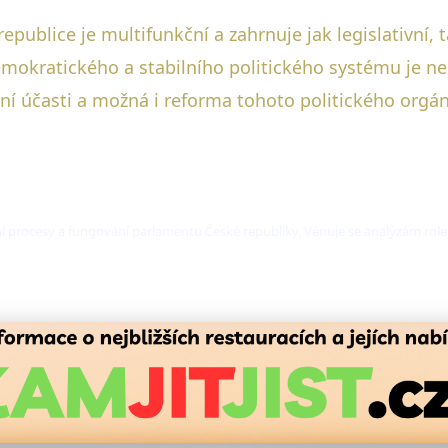
republice je multifunkční a zahrnuje jak legislativní,
 demokratického a stabilního politického systému je n
bní účasti a možná i reforma tohoto politického orgá
ní procesy a fungování parlamentu České republiky. Věnuje se analýzám role 