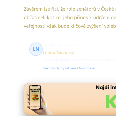
Závěrem lze říci, že role senátorů v České 
občas čelí kritice, jeho přínos k udržení
veřejnosti však bude klíčové zvýšení vole
politik a legislativa
30 článků
LN
Lenka Novotná
Lenka je politoložka se zaměřením na legislativ
Všechny články od Lenka Novotná →