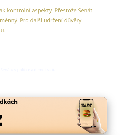
 tak kontrolní aspekty. Přestože Senát
eměnný. Pro další udržení důvěry
nu.
Senátu v politice a demokracii.