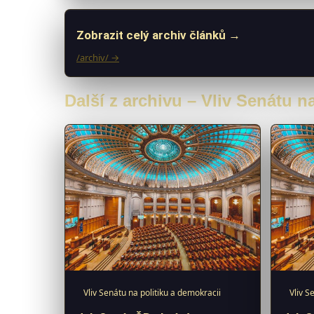
Zobrazit celý archiv článků →
/archiv/ →
Další z archivu – Vliv Senátu n
Vliv Senátu na politiku a demokracii
Vliv S