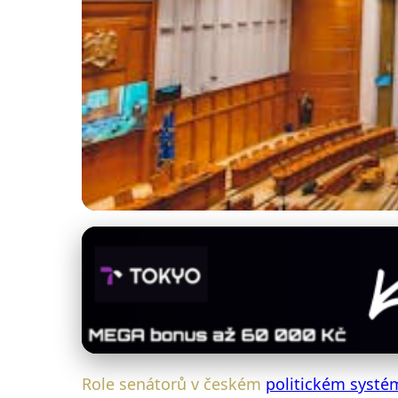
Vliv Senátu na politiku a demokracii
Klíčová role Senátu 
3. 1. 2026
· 4 min čtení · Autor: Lenka Novotná
Role senátorů v českém
politickém systé