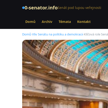
0-senator.info
Senát pod lupou veřejnosti
Domů
Archiv
Témata
Kontakt
Domů
›
Vliv Senátu na politiku a demokracii
›
Klíčová role Sená