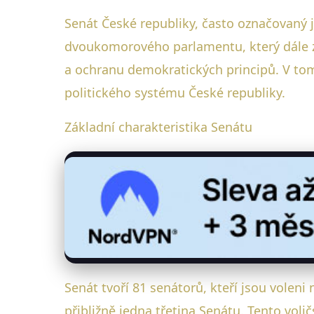
Senát České republiky, často označovaný 
dvoukomorového parlamentu, který dále za
a ochranu demokratických principů. V to
politického systému České republiky.
Základní charakteristika Senátu
Senát tvoří 81 senátorů, kteří jsou vole
přibližně jedna třetina Senátu. Tento voličs