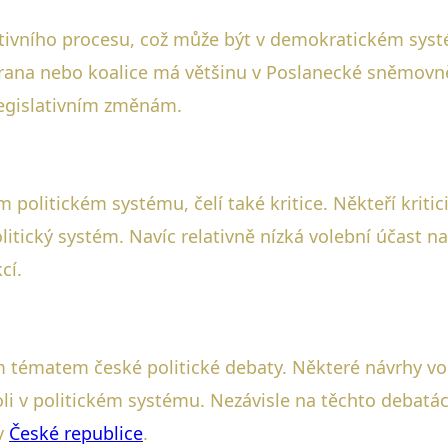
ativního procesu, což může být v demokratickém systé
 strana nebo koalice má většinu v Poslanecké sněmovn
legislativním změnám.
politickém systému, čelí také kritice. Někteří kritic
politický systém. Navíc relativně nízká volební účast
cí.
 tématem české politické debaty. Některé návrhy vol
roli v politickém systému. Nezávisle na těchto debatá
 v
České republice
.