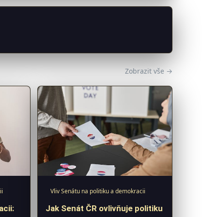
Zobrazit vše →
ii
Vliv Senátu na politiku a demokracii
cii:
Jak Senát ČR ovlivňuje politiku