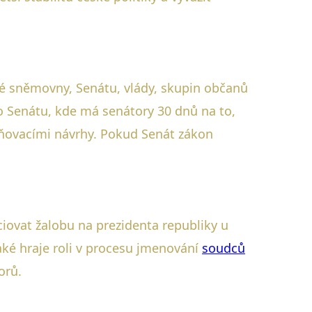
é sněmovny, Senátu, vlády, skupin občanů
o Senátu, kde má senátory 30 dnů na to,
ěňovacími návrhy. Pokud Senát zákon
iovat žalobu na prezidenta republiky u
aké hraje roli v procesu jmenování
soudců
orů.