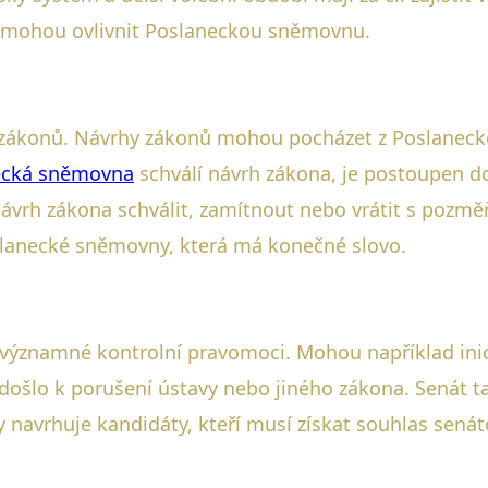
é mohou ovlivnit Poslaneckou sněmovnu.
bě zákonů. Návrhy zákonů mohou pocházet z Poslaneck
ecká sněmovna
schválí návrh zákona, je postoupen d
návrh zákona schválit, zamítnout nebo vrátit s pozm
slanecké sněmovny, která má konečné slovo.
é významné kontrolní pravomoci. Mohou například inic
došlo k porušení ústavy nebo jiného zákona. Senát t
y navrhuje kandidáty, kteří musí získat souhlas senát