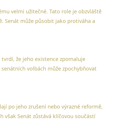
mu velmi užitečné. Tato role je obzvláště
ě. Senát může působit jako protiváha a
i tvrdí, že jeho existence zpomaluje
 na senátních volbách může zpochybňovat
ají po jeho zrušení nebo výrazné reformě,
ch však Senát zůstává klíčovou součástí