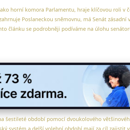
jako horní komora Parlamentu, hraje klíčovou roli v
hrnuje Poslaneckou sněmovnu, má Senát zásadní vliv
mto článku se podrobněji podíváme na úlohu senátor
ni na šestileté období pomocí dvoukolového většinov
ký systém a delší volební období mají za cíl zajistit vě