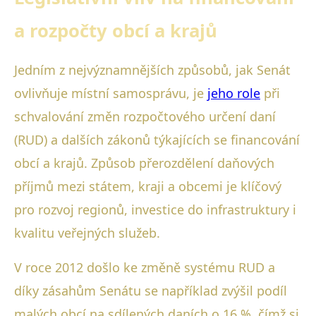
a rozpočty obcí a krajů
Jedním z nejvýznamnějších způsobů, jak Senát
ovlivňuje místní samosprávu, je
jeho role
při
schvalování změn rozpočtového určení daní
(RUD) a dalších zákonů týkajících se financování
obcí a krajů. Způsob přerozdělení daňových
příjmů mezi státem, kraji a obcemi je klíčový
pro rozvoj regionů, investice do infrastruktury i
kvalitu veřejných služeb.
V roce 2012 došlo ke změně systému RUD a
díky zásahům Senátu se například zvýšil podíl
malých obcí na sdílených daních o 16 %, čímž si