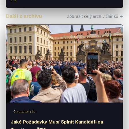
Další z archivu
Zobrazit celý archiv článků →
0-senator.info
Jaké Požadavky Musí Splnit Kandidáti na