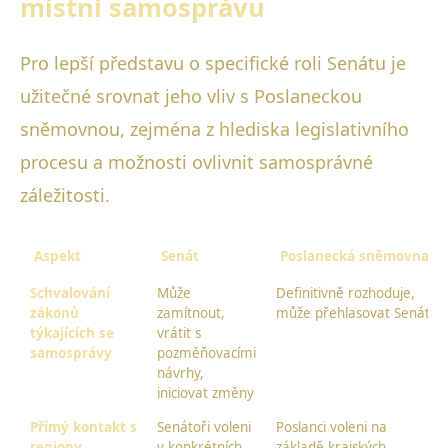
místní samosprávu
Pro lepší představu o specifické roli Senátu je
užitečné srovnat jeho vliv s Poslaneckou
sněmovnou, zejména z hlediska legislativního
procesu a možnosti ovlivnit samosprávné
záležitosti.
Aspekt
Senát
Poslanecká sněmovna
Schvalování
Může
Definitivně rozhoduje,
zákonů
zamítnout,
může přehlasovat Senát
týkajících se
vrátit s
samosprávy
pozměňovacími
návrhy,
iniciovat změny
Přímý kontakt s
Senátoři voleni
Poslanci voleni na
regiony
v konkrétních
základě krajských