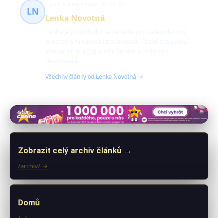
politik a legislativa
30 článků
LN
Lenka Novotná
Lenka je politoložka se zaměřením na legislativní
procesy a fungování parlamentu České republiky.
Věnuje se analýzám role Senátu v politice a
demokracii.
Všechny články od Lenka Novotná →
Zobrazit celý archiv článků →
/archiv/ →
Domů
/ →