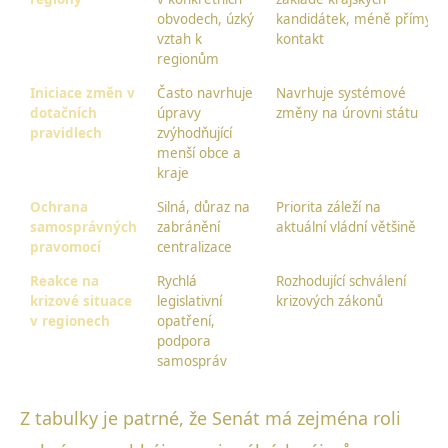
obvodech, úzký
kandidátek, méně přímý
vztah k
kontakt
regionům
Iniciace změn v
Často navrhuje
Navrhuje systémové
dotačních
úpravy
změny na úrovni státu
pravidlech
zvýhodňující
menší obce a
kraje
Ochrana
Silná, důraz na
Priorita záleží na
samosprávných
zabránění
aktuální vládní většině
pravomocí
centralizace
Reakce na
Rychlá
Rozhodující schválení
krizové situace
legislativní
krizových zákonů
v regionech
opatření,
podpora
samospráv
Z tabulky je patrné, že Senát má zejména roli