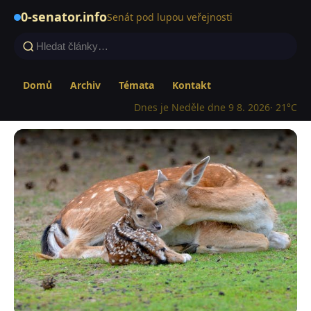
0-senator.info
Senát pod lupou veřejnosti
Domů
Archiv
Témata
Kontakt
Dnes je Neděle dne 9 8. 2026
· 21°C