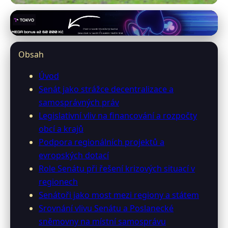
0-senator.info
Jak Senát ČR ovlivňuje místní
Obsah
samosprávu a rozvoj regionů?
Úvod
26. 2. 2026
· 10 min čtení · Autor: Lenka Novotná
Senát jako strážce decentralizace a
samosprávných práv
Legislativní vliv na financování a rozpočty
obcí a krajů
Podpora regionálních projektů a
evropských dotací
Role Senátu při řešení krizových situací v
regionech
Senátoři jako most mezi regiony a státem
Srovnání vlivu Senátu a Poslanecké
sněmovny na místní samosprávu