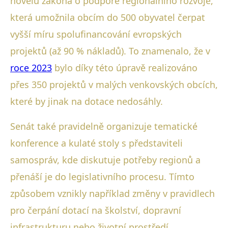
novelu zákona o podpoře regionálního rozvoje,
která umožnila obcím do 500 obyvatel čerpat
vyšší míru spolufinancování evropských
projektů (až 90 % nákladů). To znamenalo, že v
roce 2023
bylo díky této úpravě realizováno
přes 350 projektů v malých venkovských obcích,
které by jinak na dotace nedosáhly.
Senát také pravidelně organizuje tematické
konference a kulaté stoly s představiteli
samospráv, kde diskutuje potřeby regionů a
přenáší je do legislativního procesu. Tímto
způsobem vznikly například změny v pravidlech
pro čerpání dotací na školství, dopravní
infrastrukturu nebo životní prostředí.