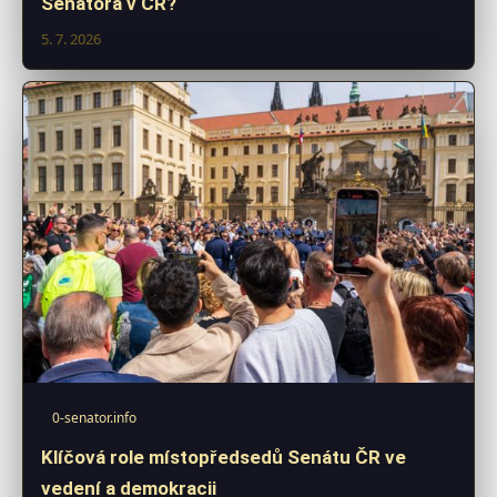
Senátora v ČR?
5. 7. 2026
0-senator.info
Klíčová role místopředsedů Senátu ČR ve
vedení a demokracii