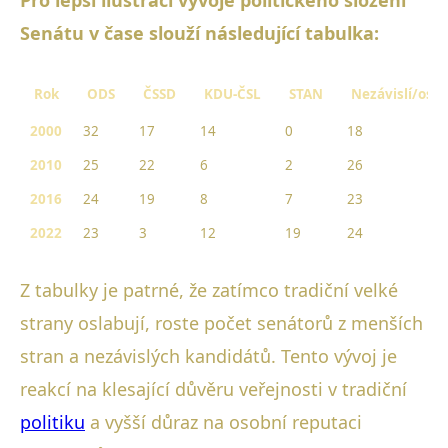
Pro lepší ilustraci vývoje politického složení
Senátu v čase slouží následující tabulka:
Rok
ODS
ČSSD
KDU-ČSL
STAN
Nezávislí/osta
2000
32
17
14
0
18
2010
25
22
6
2
26
2016
24
19
8
7
23
2022
23
3
12
19
24
Z tabulky je patrné, že zatímco tradiční velké
strany oslabují, roste počet senátorů z menších
stran a nezávislých kandidátů. Tento vývoj je
reakcí na klesající důvěru veřejnosti v tradiční
politiku
a vyšší důraz na osobní reputaci