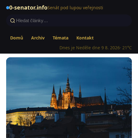
0-senator.info
Senát pod lupou veřejnosti
Domů
Archiv
Témata
Kontakt
Dnes je Neděle dne 9 8. 2026
· 21°C