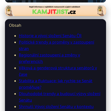
0-senator.info
Senát ČR: Dynamika a proměny ve
Obsah
složení od roku 1996
Historie a vývoj složení Senátu ČR
Politické trendy a proměny v zastoupení
3. 3. 2026
· 9 min čtení · Autor: Michal Svatoš
stran
Regionální zastoupení a změny v
preferencích
Věková a genderová struktura senátorů v
čase
Stabilita a fluktuace: Jak rychle se Senát
proměňuje?
Dlouhodobé trendy a budoucí výzvy složení
Senátu
Shrnutí: Vývoj složení Senátu v kontextu