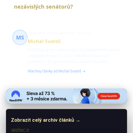
nezávislých senátorů?
legislativa, politologie, Senát
55 článků
MS
Michal Svatoš
Politolog se specializací na český parlamentní systém
a legislativní proces. Autor několika odborných
publikací o fungování Senátu České republiky.
Všechny články od Michal Svatoš →
Zobrazit celý archiv článků →
/archiv/ →