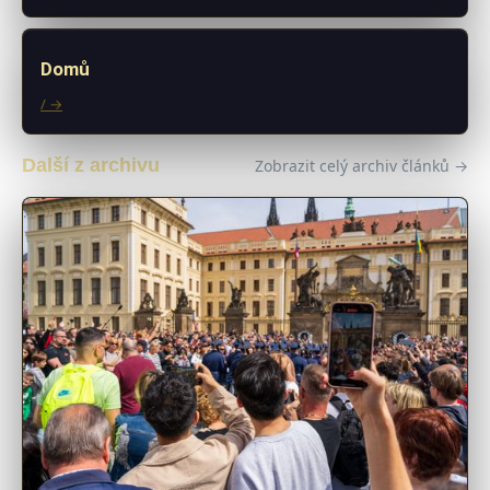
Domů
/ →
Další z archivu
Zobrazit celý archiv článků →