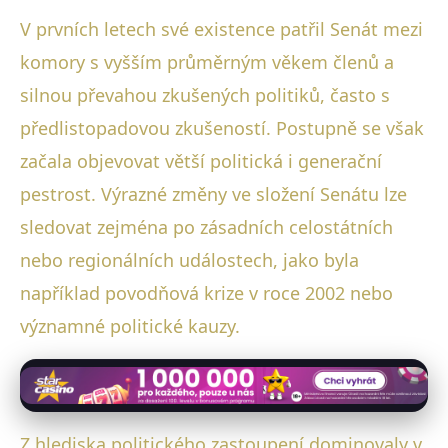
V prvních letech své existence patřil Senát mezi
komory s vyšším průměrným věkem členů a
silnou převahou zkušených politiků, často s
předlistopadovou zkušeností. Postupně se však
začala objevovat větší politická i generační
pestrost. Výrazné změny ve složení Senátu lze
sledovat zejména po zásadních celostátních
nebo regionálních událostech, jako byla
například povodňová krize v roce 2002 nebo
významné politické kauzy.
Z hlediska politického zastoupení dominovaly v