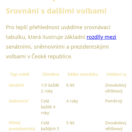
Srovnání s dalšími volbami
Pro lepší přehlednost uvádíme srovnávací
tabulku, která ilustruje základní
rozdíly mezi
senátními, sněmovními a prezidentskými
volbami v České republice.
Typ voleb
Obměna
Délka mandátu
Volební sys
Senátní
1/3 každé
6 let
Dvoukolový
2 roky
většinový
Sněmovní
Celá
4 roky
Poměrný
každé 4
roky
Přímá
Celá
5 let
Dvoukolový
prezidentská
každých 5
většinový