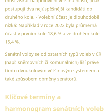
musí získat nadpoloviční většinu hlasů, jinak
postupují dva nejúspěšnější kandidáti do
druhého kola. - Volební účast je dlouhodobě
nízká: Například v roce 2022 byla průměrná
účast v prvním kole 18,6 % a ve druhém kole
15,4 %.
Senátní volby se od ostatních typů voleb v ČR
(např. sněmovních či komunálních) liší právě
tímto dvoukolovým většinovým systémem a
také způsobem obměny senátorů.
Klíčové termíny a
harmonogram senátních voleb