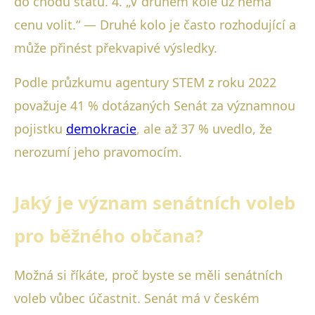
do chodu státu. 4. „V druhém kole už nemá
cenu volit.“ — Druhé kolo je často rozhodující a
může přinést překvapivé výsledky.
Podle průzkumu agentury STEM z roku 2022
považuje 41 % dotázaných Senát za významnou
pojistku
demokracie
, ale až 37 % uvedlo, že
nerozumí jeho pravomocím.
Jaký je význam senátních voleb
pro běžného občana?
Možná si říkáte, proč byste se měli senátních
voleb vůbec účastnit. Senát má v českém