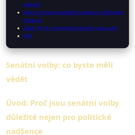
volbách
Jaký je význam senátních voleb pro běžného
občana?
Závěr: Proč si nenechat senátní volby ujít?
FAQ
Senátní volby: co byste měli
vědět
Úvod: Proč jsou senátní volby
důležité nejen pro politické
nadšence