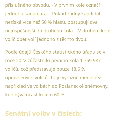
příslušného obvodu. - V prvním kole označí
jednoho kandidáta. - Pokud žádný kandidát
nezíská více než 50 % hlasů, postupují dva
nejúspěšnější do druhého kola. - V druhém kole
volič opět volí jednoho z těchto dvou.
Podle údajů Českého statistického úřadu se v
roce 2022 zúčastnilo prvního kola 1 359 987
voličů, což představuje pouze 18,6 %
oprávněných voličů. To je výrazně méně než
například ve volbách do Poslanecké sněmovny,
kde bývá účast kolem 60 %.
Senátní volby v číslech: