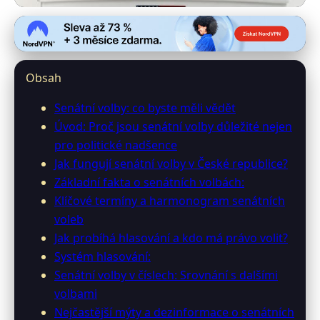
0-senator.info
Senátní Volby ČR: Důležitost,
Obsah
Průběh a Vliv na Společnost
Senátní volby: co byste měli vědět
2. 3. 2026
· 10 min čtení · Autor: Petr Čech
Úvod: Proč jsou senátní volby důležité nejen
pro politické nadšence
Jak fungují senátní volby v České republice?
Základní fakta o senátních volbách:
Klíčové termíny a harmonogram senátních
voleb
Jak probíhá hlasování a kdo má právo volit?
Systém hlasování:
Senátní volby v číslech: Srovnání s dalšími
volbami
Nejčastější mýty a dezinformace o senátních