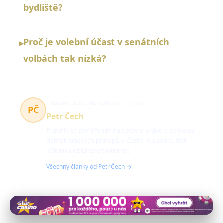
bydliště?
Proč je volební účast v senátních
▸
volbách tak nízká?
ústavní právo, demokracie
15 článků
PČ
Petr Čech
Právník se zaměřením na ústavní právo a ochranu
demokratických principů v České republice, člen
několika občanských komisí.
Všechny články od Petr Čech →