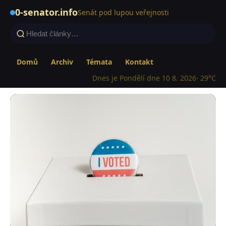
0-senator.info
Senát pod lupou veřejnosti
Domů
Archiv
Témata
Kontakt
Dnes je Pondělí dne 10 8. 2026
· 29°C