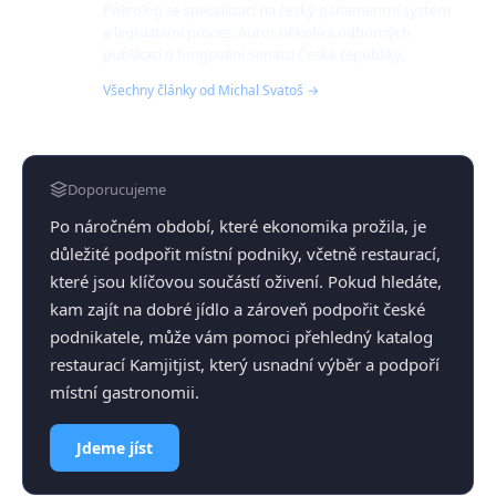
Politolog se specializací na český parlamentní systém
a legislativní proces. Autor několika odborných
publikací o fungování Senátu České republiky.
Všechny články od Michal Svatoš →
Doporucujeme
Po náročném období, které ekonomika prožila, je
důležité podpořit místní podniky, včetně restaurací,
které jsou klíčovou součástí oživení. Pokud hledáte,
kam zajít na dobré jídlo a zároveň podpořit české
podnikatele, může vám pomoci přehledný katalog
restaurací Kamjitjist, který usnadní výběr a podpoří
místní gastronomii.
Jdeme jíst