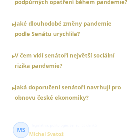
podpůrných opatření během pandemie?
Jaké dlouhodobé změny pandemie
▸
podle Senátu urychlila?
V čem vidí senátoři největší sociální
▸
rizika pandemie?
Jaká doporučení senátoři navrhují pro
▸
obnovu české ekonomiky?
legislativa, politologie, Senát
55 článků
MS
Michal Svatoš