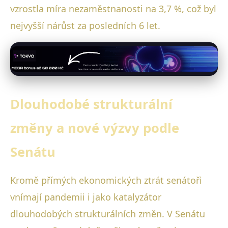
vzrostla míra nezaměstnanosti na 3,7 %, což byl
nejvyšší nárůst za posledních 6 let.
Dlouhodobé strukturální
změny a nové výzvy podle
Senátu
Kromě přímých ekonomických ztrát senátoři
vnímají pandemii i jako katalyzátor
dlouhodobých strukturálních změn. V Senátu