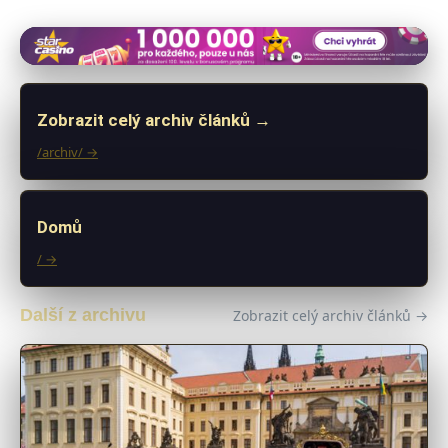
Zobrazit celý archiv článků →
/archiv/ →
Domů
/ →
Další z archivu
Zobrazit celý archiv článků →