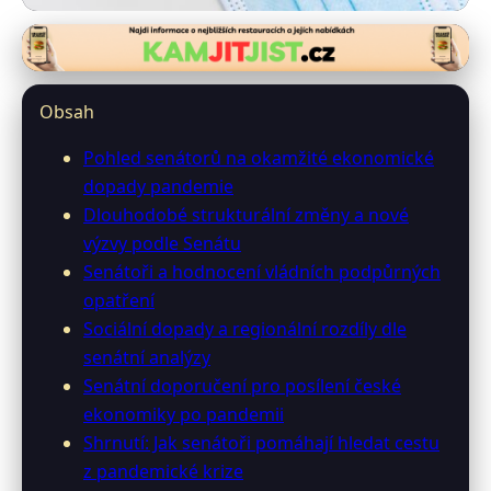
0-senator.info
Senátoři ČR: Hodnocení a
Obsah
Doporučení pro Ekonomiku po
Pohled senátorů na okamžité ekonomické
COVID-19
dopady pandemie
Dlouhodobé strukturální změny a nové
25. 6. 2026
· 9 min čtení · Autor: Michal Svatoš
výzvy podle Senátu
Senátoři a hodnocení vládních podpůrných
opatření
Sociální dopady a regionální rozdíly dle
senátní analýzy
Senátní doporučení pro posílení české
ekonomiky po pandemii
Shrnutí: Jak senátoři pomáhají hledat cestu
z pandemické krize