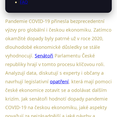
FAQ
Pandemie COVID-19 přinesla bezprecedentní
výzvy pro globální i českou ekonomiku. Zatímco
okamžité dopady byly patrné už v roce 2020,
dlouhodobé ekonomické důsledky se stále
vyhodnocují.
Senátoři
Parlamentu České
republiky hrají v tomto procesu klíčovou roli.
Analyzují data, diskutují s experty i občany a
navrhují legislativní
opatření
, která mají pomoci
české ekonomice zotavit se a odolávat dalším
krizím. Jak senátoři hodnotí dopady pandemie
COVID-19 na českou ekonomiku, jaké aspekty
považují za nejzásadnější a jaké návrhy a