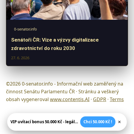
0-senator.info
Senátoři ČR: Vize a výzvy digitalizace
zdravotnictví do roku 2030
27. 6. 2026
©2026 0-senator.info - Informační web zaměřený na
činnost Senátu Parlamentu ČR · Stránku a veškerý
obsah vygeneroval
www.contentis.AI
·
GDPR
·
Terms
×
VIP uvítací bonus 50.000 Kč - legální české kasíno
Chci 50.000 Kč !