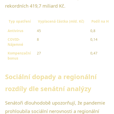
rekordních 419,7 miliard Kč.
Typ opatření
Vyplacená částka (mld. Kč)
Podíl na HDP
Antivirus
45
0,8
COVID-
8
0,14
Nájemné
Kompenzační
27
0,47
bonus
Sociální dopady a regionální
rozdíly dle senátní analýzy
Senátoři dlouhodobě upozorňují, že pandemie
prohloubila sociální nerovnosti a regionální