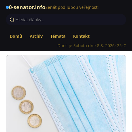
0-senator.info
Senát pod lupou veřejnosti
Domů
Archiv
Témata
Kontakt
Dnes je Sobota dne 8 8. 2026
· 25°C